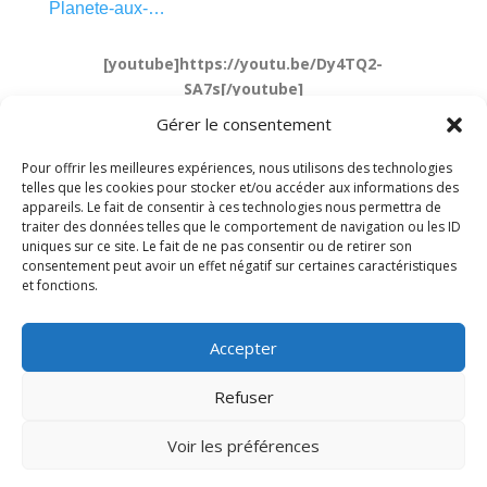
Planete-aux-…
[youtube]https://youtu.be/Dy4TQ2-
SA7s[/youtube]
Gérer le consentement
Pour offrir les meilleures expériences, nous utilisons des technologies
telles que les cookies pour stocker et/ou accéder aux informations des
Poster le commentaire
appareils. Le fait de consentir à ces technologies nous permettra de
traiter des données telles que le comportement de navigation ou les ID
uniques sur ce site. Le fait de ne pas consentir ou de retirer son
Vous devez être connecté(e) pour publier un
consentement peut avoir un effet négatif sur certaines caractéristiques
commentaire.
et fonctions.
Ce site utilise Akismet pour réduire les indésirables.
En
savoir plus sur la façon dont les données de vos
Accepter
commentaires sont traitées
.
Refuser
Voir les préférences