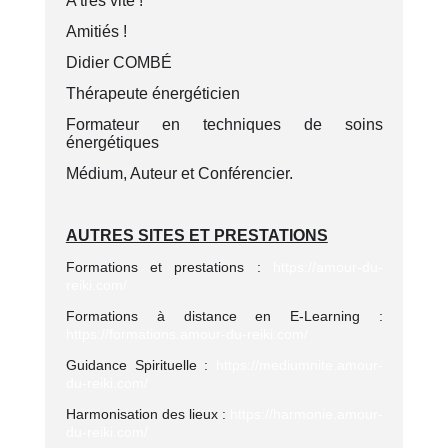
A très vite !
Amitiés !
Didier COMBÉ
Thérapeute énergéticien
Formateur en techniques de soins
énergétiques
Médium, Auteur et Conférencier.
AUTRES SITES ET PRESTATIONS
Formations et prestations :
https://amour-du-
reiki.com/
Formations à distance en E-Learning :
https://formations.amour-du-reiki.com/
Guidance Spirituelle :
https://mediumnite.amour-
du-reiki.com/
Harmonisation des lieux :
https://harmonie.amour-
du-reiki.com/