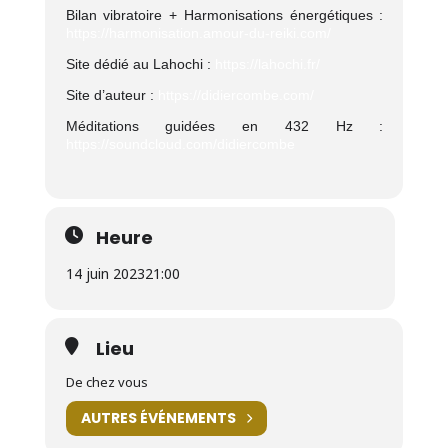
Bilan vibratoire + Harmonisations énergétiques :
https://harmonisation.amour-du-reiki.com/
Site dédié au Lahochi :
https://lahochi.fr/
Site d’auteur :
https://didiercombe.com/
Méditations guidées en 432 Hz :
https://soundcloud.com/didiercombe
Heure
14 juin 2023
21:00
Lieu
De chez vous
AUTRES ÉVÉNEMENTS