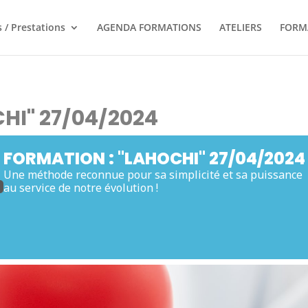
 / Prestations
AGENDA FORMATIONS
ATELIERS
FORM
HI" 27/04/2024
FORMATION : "LAHOCHI" 27/04/2024
Une méthode reconnue pour sa simplicité et sa puissance
au service de notre évolution !