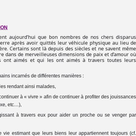
ION
tent aujourd’hui que bon nombres de nos chers disparu
erre après avoir quittés leur véhicule physique au lieu d
re. Certains sont là depuis des siècles et ne savent mêm
ndre dans de merveilleuses dimensions de paix
et d’amour o
ls ont aimés et qui les ont aimés à travers toutes leur
umains incarnés de différentes manières :
les rendant ainsi malades,
ontinuer à « vivre » afin de continuer à profiter des jouissance
exe, etc…),
gissant à travers eux pour aider un proche ou se venger pa
e vie estimant que leurs biens leur appartiennent toujours (cf