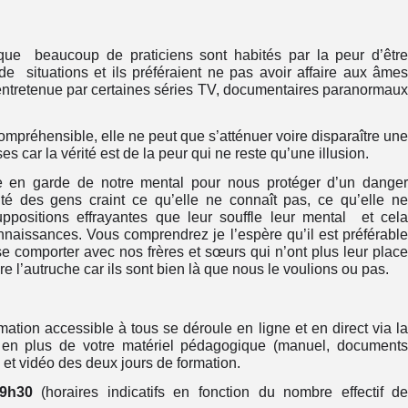
 que beaucoup de praticiens sont habités par la peur d’êtr
 de situations et ils préféraient ne pas avoir affaire aux âme
 entretenue par certaines séries TV, documentaires paranormau
ompréhensible, elle ne peut que s’atténuer voire disparaître un
s car la vérité est de la peur qui ne reste qu’une illusion.
en garde de notre mental pour nous protéger d’un dange
ité des gens craint ce qu’elle ne connaît pas, ce qu’elle n
ppositions effrayantes que leur souffle leur mental et cel
naissances. Vous comprendrez je l’espère qu’il est préférabl
e comporter avec nos frères et sœurs qui n’ont plus leur plac
aire l’autruche car ils sont bien là que nous le voulions ou pas.
rmation accessible à tous se déroule en ligne et en direct via l
en plus de votre matériel pédagogique (manuel, document
et vidéo des deux jours de formation.
19h30
(horaires indicatifs en fonction du nombre effectif d