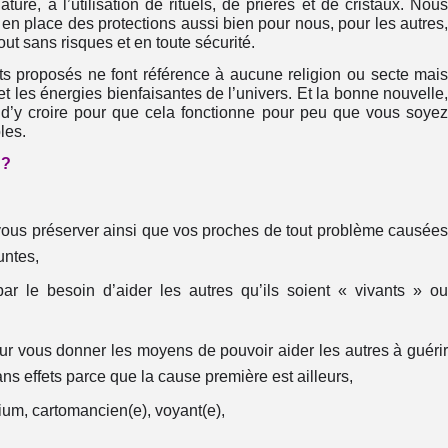
ature, à l’utilisation de rituels, de prières et de cristaux. Nou
n place des protections aussi bien pour nous, pour les autres
tout sans risques et en toute sécurité.
 proposés ne font référence à aucune religion ou secte mai
et les énergies bienfaisantes de l’univers. Et la bonne nouvelle
e d’y croire pour que cela fonctionne pour peu que vous soye
les.
n ?
vous préserver ainsi que vos proches de tout problème causée
untes,
r le besoin d’aider les autres qu’ils soient « vivants » o
our vous donner les moyens de pouvoir aider les autres à guéri
ans effets parce que la cause première est ailleurs,
ium, cartomancien(e), voyant(e),