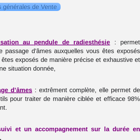
s générales de Vente
isation au pendule de radiesthésie
: perme
 de passage d’âmes auxquelles vous êtes exposé
s êtes exposés de manière précise et exhaustive e
une situation donnée,
age d’âme
s
: extrêment complète, elle permet d
ls pour traiter de manière ciblée et efficace 98
ont.
suivi et un accompagnement sur la durée e
.