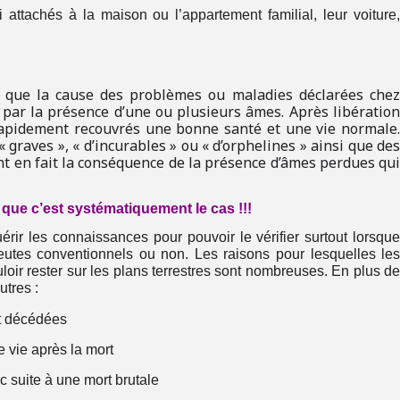
i attachés à la maison ou l’appartement familial, leur voiture
er que la cause des problèmes ou maladies déclarées che
par la présence d’une ou plusieurs âmes. Après libératio
 rapidement recouvrés une bonne santé et une vie normale
 graves », « d’incurables » ou « d’orphelines » ainsi que de
nt en fait la conséquence de la présence d’âmes perdues qu
e que c’est systématiquement le cas !!!
uérir les connaissances pour pouvoir le vérifier surtout lorsqu
utes conventionnels ou non. Les raisons pour lesquelles le
oir rester sur les plans terrestres sont nombreuses. En plus d
utres :
nt décédées
ne vie après la mort
c suite à une mort brutale