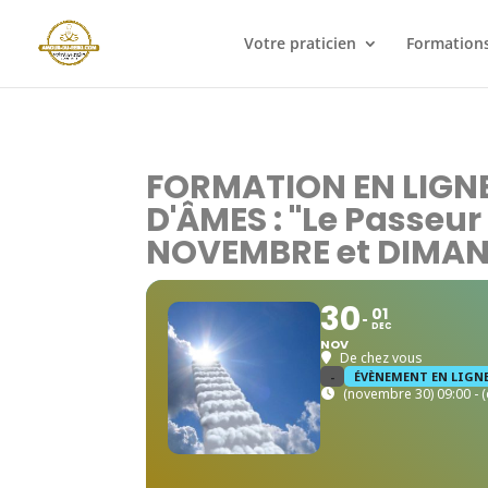
Votre praticien
Formations
FORMATION EN LIGNE 
D'ÂMES : "Le Passeur
NOVEMBRE et DIMAN
30
01
DEC
NOV
De chez vous
-
ÉVÈNEMENT EN LIGN
(novembre 30) 09:00 - 