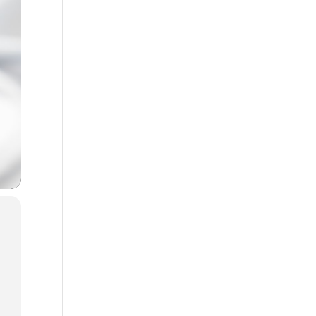
-
s
u