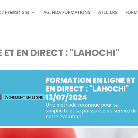
 / Prestations
AGENDA FORMATIONS
ATELIERS
FORM
ET EN DIRECT : "LAHOCHI"
FORMATION EN LIGNE ET
EN DIRECT : "LAHOCHI"
13/07/2024
ÉVÈNEMENT EN LIGNE
Une méthode reconnue pour sa
simplicité et sa puissance au service de
notre évolution !