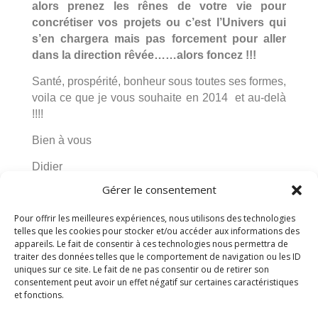
alors prenez les rênes de votre vie pour
concrétiser vos projets ou c’est l’Univers qui
s’en chargera mais pas forcement pour aller
dans la direction rêvée……alors foncez !!!
Santé, prospérité, bonheur sous toutes ses formes,
voila ce que je vous souhaite en 2014 et au-delà
!!!!
Bien à vous
Didier
Gérer le consentement
Pour offrir les meilleures expériences, nous utilisons des technologies
telles que les cookies pour stocker et/ou accéder aux informations des
Poster le commentaire
appareils. Le fait de consentir à ces technologies nous permettra de
traiter des données telles que le comportement de navigation ou les ID
uniques sur ce site. Le fait de ne pas consentir ou de retirer son
Vous devez être connecté(e) pour publier un
consentement peut avoir un effet négatif sur certaines caractéristiques
commentaire.
et fonctions.
Ce site utilise Akismet pour réduire les indésirables.
En